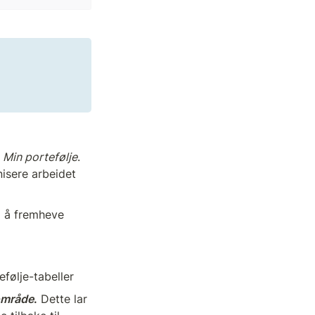
 
Min portefølje
. 
isere arbeidet 
g å fremheve 
efølje-tabeller
sområde
.
 Dette lar 