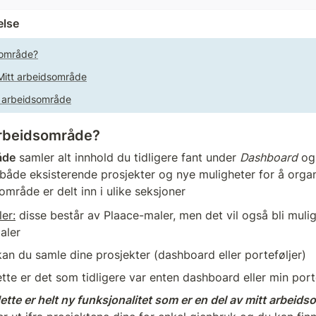
else
sområde?
 Mitt arbeidsområde
t arbeidsområde
arbeidsområde?
åde
 samler alt innhold du tidligere fant under 
Dashboard
 og
 både eksisterende prosjekter og nye muligheter for å organ
sområde er delt inn i ulike seksjoner
er:
 disse består av Plaace-maler, men det vil også bli muli
aler
kan du samle dine prosjekter (dashboard eller porteføljer) 
ette er det som tidligere var enten dashboard eller min port
ette er helt ny funksjonalitet som er en del av mitt arbeid