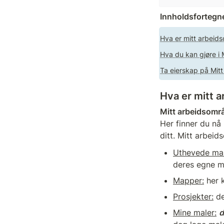
Innholdsfortegn
Hva er mitt arbeid
Hva du kan gjøre i
Ta eierskap på Mit
Hva er mitt 
Mitt arbeidsomr
Her finner du nå
ditt. Mitt arbeid
Uthevede mal
deres egne m
Mapper:
 her 
Prosjekter:
 d
Mine maler:
d