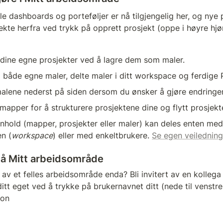
lle dashboards og porteføljer er nå tilgjengelig her, og nye 
ekte herfra ved trykk på opprett prosjekt (oppe i høyre hjø
dine egne prosjekter ved å lagre dem som maler.
il både egne maler, delte maler i ditt workspace og ferdige 
alene nederst på siden dersom du ønsker å gjøre endringer
 mapper for å strukturere prosjektene dine og flytt prosjekte
innhold (mapper, prosjekter eller maler) kan deles enten med 
n (
workspace
) eller med enkeltbrukere. 
Se egen veiledning
på Mitt arbeidsområde
 av et felles arbeidsområde enda? Bli invitert av en kollega
 ditt eget ved å trykke på brukernavnet ditt (nede til venstr
jon