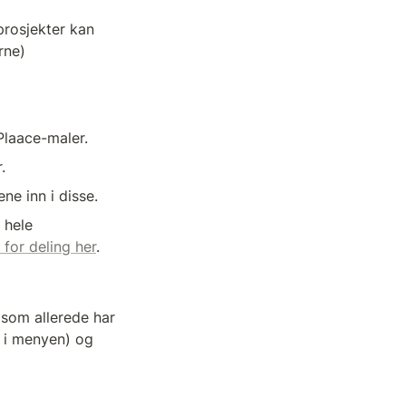
prosjekter kan 
rne)
Plaace-maler.
.
ne inn i disse.
hele 
 for deling her
.
 som allerede har 
e i menyen) og 