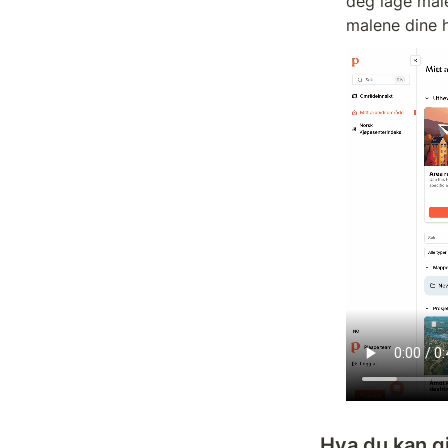
deg lage male
malene dine h
Hva du kan g