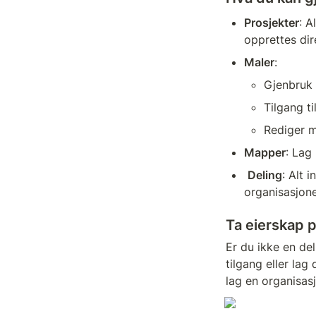
Prosjekter
: A
opprettes dir
Maler
:
Gjenbruk 
Tilgang t
Rediger m
Mapper
: Lag
Deling
: Alt 
organisasjone
Ta eierskap 
Er du ikke en del
tilgang eller lag
lag en organisas