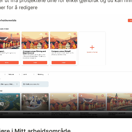
r ut ifra prosjektene dine for enkel gjenbruk og du kan finne 
er for å redigere
jøre i Mitt arbeidsområde