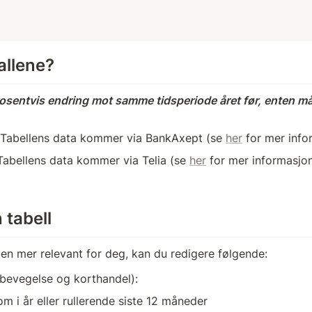
allene? 
rosentvis endring mot samme tidsperiode året før, enten mån
 Tabellens data kommer via BankAxept (se 
her
 for mer info
Tabellens data kommer via Telia (se 
her
 for mer informasjon
 tabell 
len mer relevant for deg, kan du redigere følgende:
(bevegelse og korthandel):
om i år eller rullerende siste 12 måneder