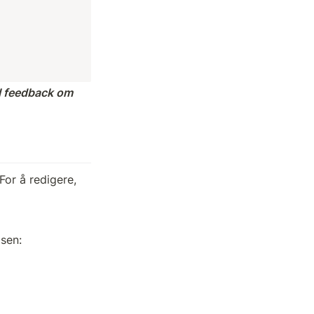
el feedback om 
or å redigere, 
lsen: